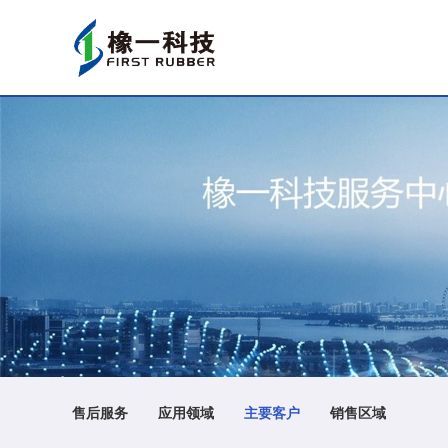
售后服务
应用领域
主要客户
销售区域