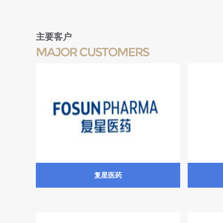
主要客户
MAJOR CUSTOMERS
复星医药