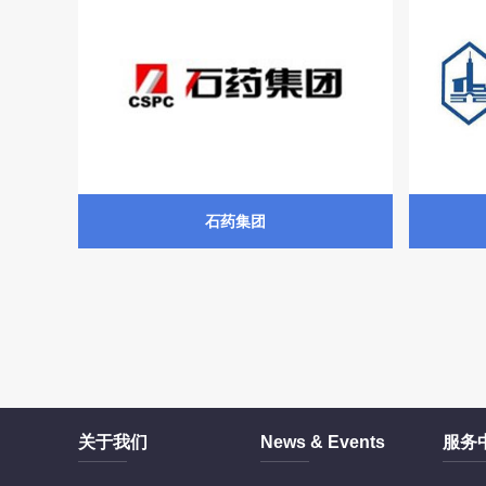
石药集团
关于我们
News & Events
服务