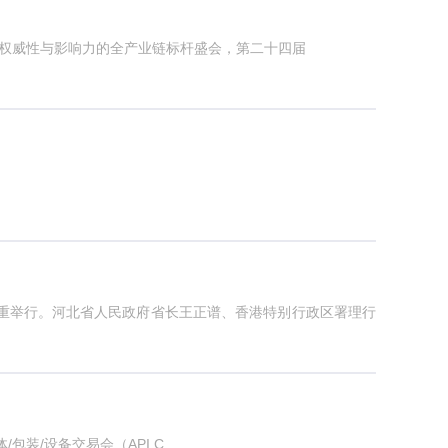
外洽谈硕果满载 2026年6月16日，作为行业极具权威性与影响力的全产业链标杆盛会，第二十四届
隆重举行。河北省人民政府省长王正谱、香港特别行政区署理行
药原料药/中间体/包装/设备交易会（API C