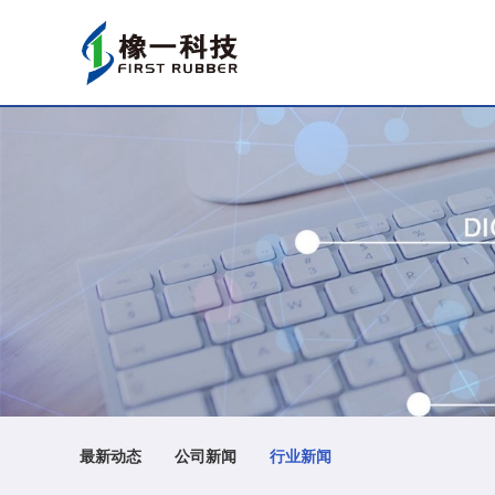
最新动态
公司新闻
行业新闻