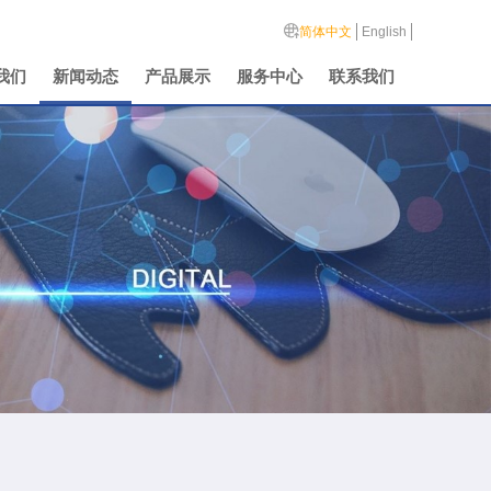
简体中文
English
我们
新闻动态
产品展示
服务中心
联系我们